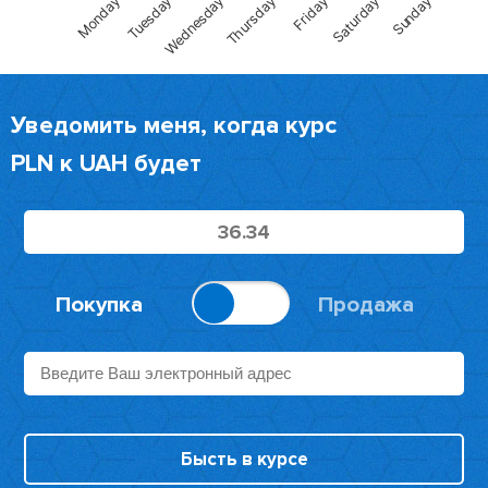
Thursday
Sunday
Wednesday
Saturday
Tuesday
Friday
Monday
Уведомить меня, когда курс
PLN
к
UAH
будет
Покупка
Продажа
Бысть в курсе