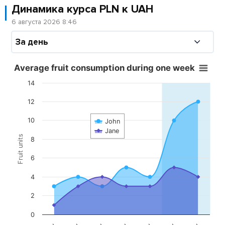
Динамика курса
PLN
к
UAH
6 августа 2026 8:46
Average fruit consumption during one week
14
12
10
John
Jane
Fruit units
8
6
4
2
0